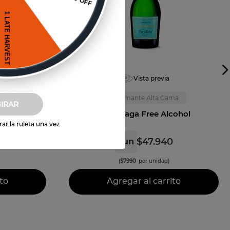
Vista previa
ama
Espumante Alta Gama
GIRAR
Undurraga Free Alcohol
ar la ruleta una vez
0
$
47
.
940
6
un
(
$
7990
por unidad)
to
Agregar al carrito