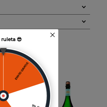
il aroma afrutado con notas de miel y un balance
alquier ocasión.
 limón, helados de agua, o simplemente solo
a ruleta 😎
750cc