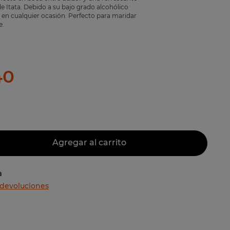
 de Itata. Debido a su bajo grado alcohólico
r en cualquier ocasión. Perfecto para maridar
e.
40
Agregar al carrito
a
 devoluciones