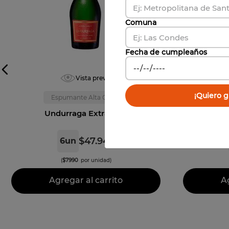
Comuna
Fecha de cumpleaños
Vista previa
¡Quiero gi
Espumante Alta Gama
E
Undurraga Extra Brut
U
$
47
.
940
6
un
(
$
7990
por unidad)
Agregar al carrito
Ag