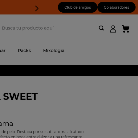
Club de amigos
Colaboradores
usca tu producto aquí
ar
Packs
Mixología
 SWEET
Gama
 de pelo. Destaca por su sutil aroma afrutado
fecto en boca entre dulzor y una refrescante