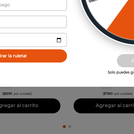
Vista previa
Vista previa
rar la ruleta!
spumante Alta Gama
Espumantes Alta G
ndurraga Sweet
Albores Brut
Solo puedes gir
$
49
.
740
$
47
.
94
6
un
6
un
(
$
8290
por unidad)
(
$
7990
por unidad)
regar al carrito
Agregar al carri