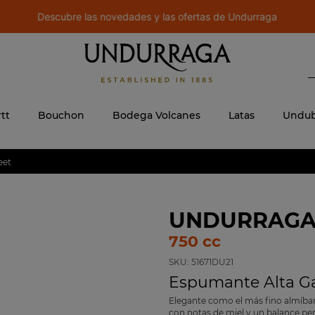
Descubre las novedades y las ofertas de Undurraga
B
 MÁS BUSCADOS
ere
tt
Bouchon
Bodega Volcanes
Latas
Undub
eet
UNDURRAGA
750 cc
SKU:
51671DU21
Espumante Alta 
Elegante como el más fino almíbar
con notas de miel y un balance per