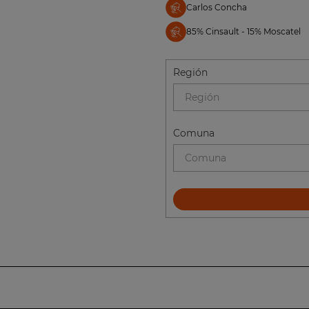
Carlos Concha
85% Cinsault - 15% Moscatel
Región
Región
Comuna
Comuna