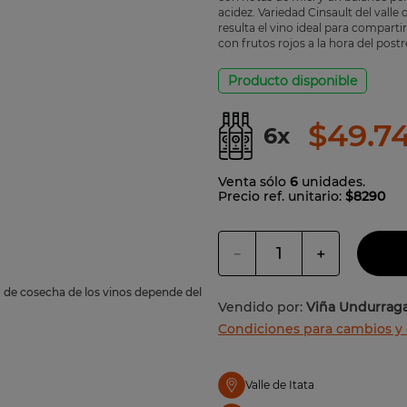
acidez. Variedad Cinsault del valle
jo
resulta el vino ideal para comparti
con frutos rojos a la hora del postr
Producto disponible
$
49
.
7
6
x
Venta sólo
6
unidades.
Precio ref. unitario:
$8290
－
＋
o de cosecha de los vinos depende del
Vendido por:
Viña Undurrag
Condiciones para cambios y
Valle de Itata