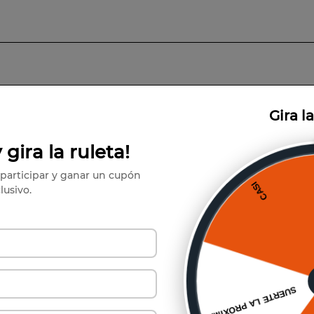
unda fermentación en cuba, se destaca por su variedad Dulce con un sut
Debido a su bajo grado alcohólico resulta el vino ideal para compartir en cu
e con mermerladas, postres no muy dulces como tarta con frutas, pastel de
Gira l
 gira la ruleta!
También te puede interesar
participar y ganar un cupón
lusivo.
750cc