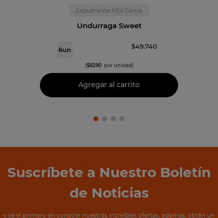
Espumante Alta Gama
Undurraga Sweet
$
49
.
740
6
un
(
$
8290
por unidad)
Agregar al carrito
Suscríbete a Nuestro Boletín
de Noticias
y se el primero en conocer nuestras increíbles ofertas, además, obtén un