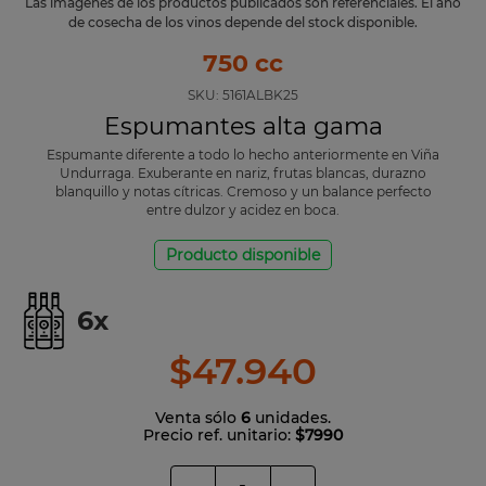
Las imágenes de los productos publicados son referenciales. El año
de cosecha de los vinos depende del stock disponible.
750 cc
SKU:
5161ALBK25
Espumantes alta gama
Espumante diferente a todo lo hecho anteriormente en Viña
Undurraga. Exuberante en nariz, frutas blancas, durazno
blanquillo y notas cítricas. Cremoso y un balance perfecto
entre dulzor y acidez en boca.
Producto disponible
6
x
$
47
.
940
Venta sólo
6
unidades.
Precio ref. unitario:
$7990