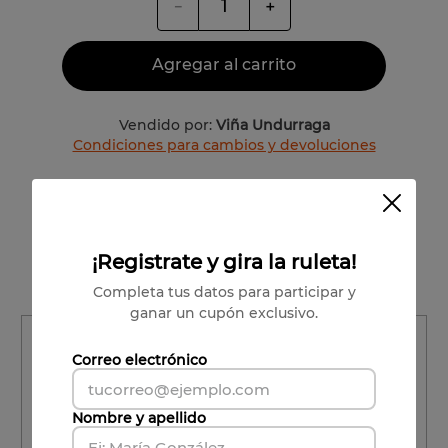
－
＋
Agregar al carrito
Vendido por:
Viña Undurraga
Condiciones para cambios y devoluciones
Valle del Maipo
Carlos Concha
¡Registrate y gira la ruleta!
100% Chardonnay
Completa tus datos para participar y
ganar un cupón exclusivo.
Región
Correo electrónico
Región
Nombre y apellido
Comuna