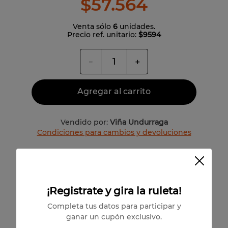
$
57
.
564
Venta sólo
6
unidades.
Precio ref. unitario:
$9594
－
＋
Agregar al carrito
Vendido por:
Viña Undurraga
Condiciones para cambios y devoluciones
Valle del Maule
Rafael Urrejola
¡Registrate y gira la ruleta!
100% Montepulciano
Completa tus datos para participar y
ganar un cupón exclusivo.