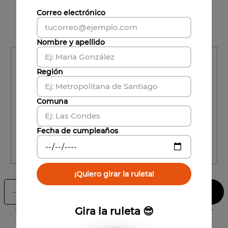
Correo electrónico
Nombre y apellido
Región
Región
Región
Comuna
Comuna
Comuna
Fecha de cumpleaños
CALCULAR ENVÍO
¡Quiero girar la ruleta!
Agregar al carrito
－
＋
Gira la ruleta 😎
Información del Producto