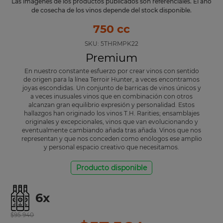
Las imágenes de los productos publicados son referenciales. El año
de cosecha de los vinos depende del stock disponible.
750 cc
SKU:
5THRMPK22
Premium
En nuestro constante esfuerzo por crear vinos con sentido
de origen para la línea Terroir Hunter, a veces encontramos
joyas escondidas. Un conjunto de barricas de vinos únicos y
a veces inusuales vinos que en combinación con otros
alcanzan gran equilibrio expresión y personalidad. Estos
hallazgos han originado los vinos T.H. Rarities; ensamblajes
originales y excepcionales, vinos que van evolucionando y
eventualmente cambiando añada tras añada. Vinos que nos
representan y que nos conceden como enólogos ese amplio
y personal espacio creativo que necesitamos.
Producto disponible
6
x
$
95
.
940