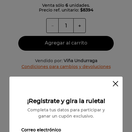
Venta sólo
6
unidades.
Precio ref. unitario:
$8394
－
＋
Agregar al carrito
Vendido por:
Viña Undurraga
Condiciones para cambios y devoluciones
Valle del Leyda
Rafael Urrejola
¡Registrate y gira la ruleta!
100% Pinot Noir
Completa tus datos para participar y
ganar un cupón exclusivo.
Correo electrónico