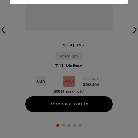
Vista previa
Premium
T.H. Malbec
$
83
.
940
6
un
-
40 %
$
50
.
364
(
$
8394
por unidad)
Agregar al carrito