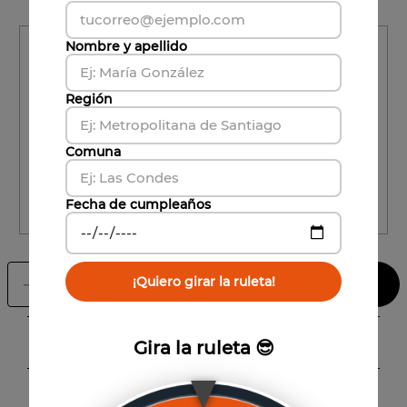
Región
Nombre y apellido
Región
Región
Comuna
Comuna
Comuna
Fecha de cumpleaños
CALCULAR ENVÍO
¡Quiero girar la ruleta!
Agregar al carrito
－
＋
Información del Producto
Gira la ruleta 😎
Un Pinot Noir con un marcado carácter de Leyda, con
Características
intensos aromas a frutas rojas, guindas, suaves