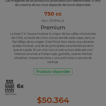
Las imágenes de los productos publicados son referenciales. El año
de cosecha de los vinos depende del stock disponible.
750 cc
SKU:
5THPNL22
Premium
La línea T.H. busca mostrar lo mejor de los valles vitivinícolas
de Chile, a través de vinos únicos donde cada cepa, será un
fiel reflejo de su origen. Este Pinot Noir tiene una vibrante
acidez mineral, una de las principales características de lo
que es Leyda. Es un vino con un estructura delicada con
intensos aromas a frutas rojas, guindas, suaves hierbas
silvestres, toques terrosos y una sutil nota a cascara de
naranja.
Producto disponible
6
x
$
83
.
940
$
50
.
364