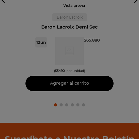
Vista previa
Baron Lacroix
Baron Lacroix Demi Sec
$
65
.
880
12
un
(
$
5490
por unidad)
Agregar al carrito
Suscríbete a Nuestro Boletín