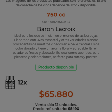
Las imágenes de los productos publicados son referenciales. El año
de cosecha de los vinos depende del stock disponible.
750 cc
SKU:
5182BMOK23
Baron Lacroix
Ideal para los que se inician en el mundo de las burbujas.
Elaborado con uvas Moscatel y otras variedades blancas
procedentes de nuestros viñedos en el Valle Central. Es de
color dorado y tiene un aroma floral y agradable. En el
paladar es fresco y abocado. Es ideal como aperitivo, para
picoteos y celebraciones, perfecto para tortas y postres.
Producto disponible
12
x
$
65
.
880
Venta sólo
12
unidades.
Precio ref. unitario:
$5490