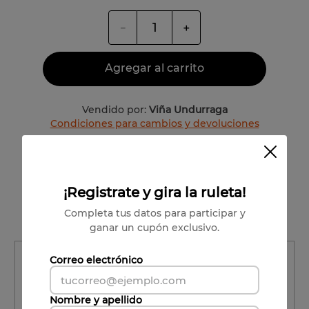
－
＋
Agregar al carrito
Vendido por:
Viña Undurraga
Condiciones para cambios y devoluciones
Valle Central
Carlos Concha
¡Registrate y gira la ruleta!
Completa tus datos para participar y
85% Moscatel 15% Variedades Blancas
ganar un cupón exclusivo.
Región
Correo electrónico
Región
Nombre y apellido